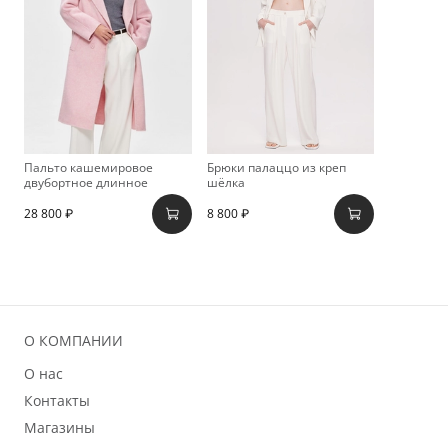
Пальто кашемировое
Брюки палаццо из креп
двубортное длинное
шёлка
28 800 ₽
8 800 ₽
О КОМПАНИИ
О нас
Контакты
Магазины