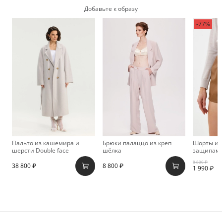
Добавьте к образу
-77%
Пальто из кашемира и
Брюки палаццо из креп
Шорты из
шерсти Double face
шёлка
защипами
8 800 ₽
38 800 ₽
8 800 ₽
1 990 ₽