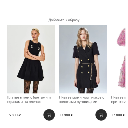
Добавьте к образу
Платье мини с бантами и
Платье мини низ плиссе с
Платье в
стразами на плечах
золотыми пуговицами
принтом 
15 800 ₽
13 980 ₽
17 800 ₽