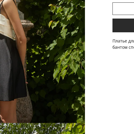
Платье дл
бантом сп