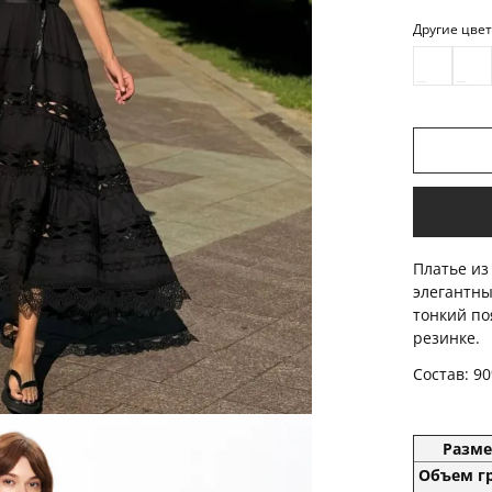
Другие цве
Платье из
элегантн
тонкий по
резинке.
Состав: 9
Разме
Объем г