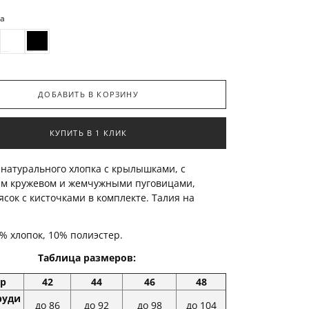
та
ДОБАВИТЬ В КОРЗИНУ
КУПИТЬ В 1 КЛИК
 натурального хлопка с крылышками, с
ым кружевом и жемчужными пуговицами,
ясок с кисточками в комплекте. Талия на
0% хлопок, 10% полиэстер.
Таблица размеров:
р
42
44
46
48
руди
до 86
до 92
до 98
до 104