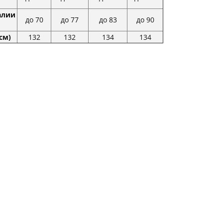
алии
до 70
до 77
до 83
до 90
см)
132
132
134
134