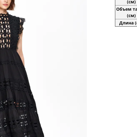
(см)
Объем т
(см)
Длина (